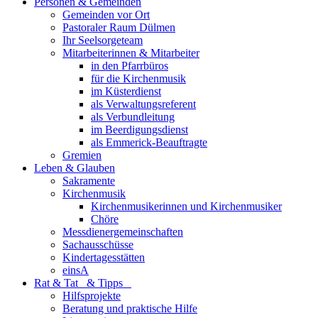
Personen & Gemeinden
Gemeinden vor Ort
Pastoraler Raum Dülmen
Ihr Seelsorgeteam
Mitarbeiterinnen & Mitarbeiter
in den Pfarrbüros
für die Kirchenmusik
im Küsterdienst
als Verwaltungsreferent
als Verbundleitung
im Beerdigungsdienst
als Emmerick-Beauftragte
Gremien
Leben & Glauben
Sakramente
Kirchenmusik
Kirchenmusikerinnen und Kirchenmusiker
Chöre
Messdienergemeinschaften
Sachausschüsse
Kindertagesstätten
einsA
Rat & Tat & Tipps
Hilfsprojekte
Beratung und praktische Hilfe