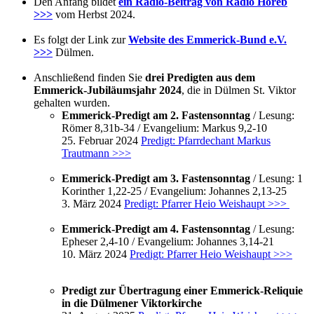
Den Anfang bildet
ein Radio-Beitrag von Radio Horeb
>>>
vom Herbst 2024.
Es folgt der Link zur
Website des Emmerick-Bund e.V.
>>>
Dülmen.
Anschließend finden Sie
drei Predigten aus dem
Emmerick-Jubiläumsjahr 2024
, die in Dülmen St. Viktor
gehalten wurden.
Emmerick-Predigt am 2. Fastensonntag
/ Lesung:
Römer 8,31b-34 / Evangelium: Markus 9,2-10
25. Februar 2024
Predigt: Pfarrdechant Markus
Trautmann >>>
Emmerick-Predigt am 3. Fastensonntag
/ Lesung: 1
Korinther 1,22-25 / Evangelium: Johannes 2,13-25
3. März 2024
Predigt: Pfarrer Heio Weishaupt >>>
Emmerick-Predigt am 4. Fastensonntag
/ Lesung:
Epheser 2,4-10 / Evangelium: Johannes 3,14-21
10. März 2024
Predigt: Pfarrer Heio Weishaupt >>>
Predigt zur Übertragung einer Emmerick-Reliquie
in die Dülmener Viktorkirche