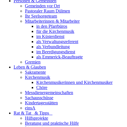
Personen & Gemeinden
Gemeinden vor Ort
Pastoraler Raum Dülmen
Ihr Seelsorgeteam
Mitarbeiterinnen & Mitarbeiter
in den Pfarrbüros
für die Kirchenmusik
im Küsterdienst
als Verwaltungsreferent
als Verbundleitung
im Beerdigungsdienst
als Emmerick-Beauftragte
Gremien
Leben & Glauben
Sakramente
Kirchenmusik
Kirchenmusikerinnen und Kirchenmusiker
Chöre
Messdienergemeinschaften
Sachausschüsse
Kindertagesstätten
einsA
Rat & Tat & Tipps
Hilfsprojekte
Beratung und praktische Hilfe