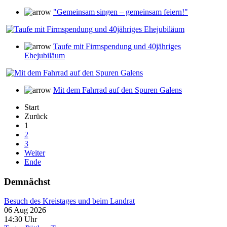
"Gemeinsam singen – gemeinsam feiern!"
Taufe mit Firmspendung und 40jähriges
Ehejubiläum
Mit dem Fahrrad auf den Spuren Galens
Start
Zurück
1
2
3
Weiter
Ende
Demnächst
Besuch des Kreistages und beim Landrat
06 Aug 2026
14:30
Uhr