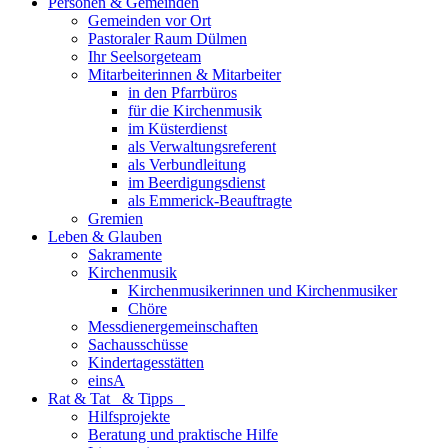
Personen & Gemeinden
Gemeinden vor Ort
Pastoraler Raum Dülmen
Ihr Seelsorgeteam
Mitarbeiterinnen & Mitarbeiter
in den Pfarrbüros
für die Kirchenmusik
im Küsterdienst
als Verwaltungsreferent
als Verbundleitung
im Beerdigungsdienst
als Emmerick-Beauftragte
Gremien
Leben & Glauben
Sakramente
Kirchenmusik
Kirchenmusikerinnen und Kirchenmusiker
Chöre
Messdienergemeinschaften
Sachausschüsse
Kindertagesstätten
einsA
Rat & Tat & Tipps
Hilfsprojekte
Beratung und praktische Hilfe