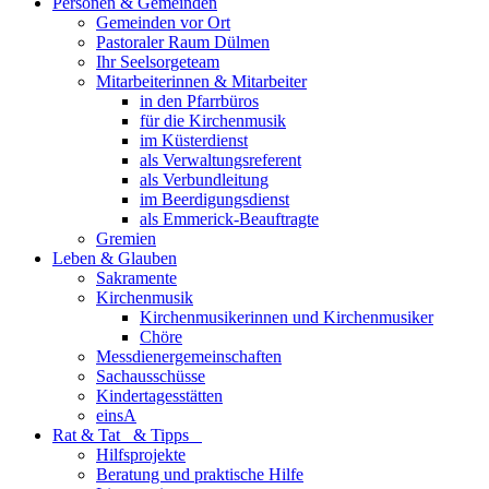
Personen & Gemeinden
Gemeinden vor Ort
Pastoraler Raum Dülmen
Ihr Seelsorgeteam
Mitarbeiterinnen & Mitarbeiter
in den Pfarrbüros
für die Kirchenmusik
im Küsterdienst
als Verwaltungsreferent
als Verbundleitung
im Beerdigungsdienst
als Emmerick-Beauftragte
Gremien
Leben & Glauben
Sakramente
Kirchenmusik
Kirchenmusikerinnen und Kirchenmusiker
Chöre
Messdienergemeinschaften
Sachausschüsse
Kindertagesstätten
einsA
Rat & Tat & Tipps
Hilfsprojekte
Beratung und praktische Hilfe