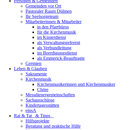
Personen & Gemeinden
Gemeinden vor Ort
Pastoraler Raum Dülmen
Ihr Seelsorgeteam
Mitarbeiterinnen & Mitarbeiter
in den Pfarrbüros
für die Kirchenmusik
im Küsterdienst
als Verwaltungsreferent
als Verbundleitung
im Beerdigungsdienst
als Emmerick-Beauftragte
Gremien
Leben & Glauben
Sakramente
Kirchenmusik
Kirchenmusikerinnen und Kirchenmusiker
Chöre
Messdienergemeinschaften
Sachausschüsse
Kindertagesstätten
einsA
Rat & Tat & Tipps
Hilfsprojekte
Beratung und praktische Hilfe