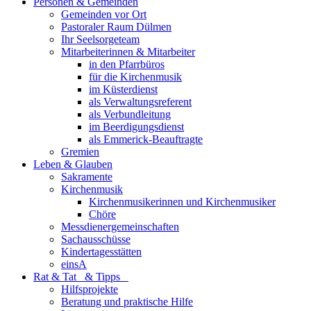
Personen & Gemeinden
Gemeinden vor Ort
Pastoraler Raum Dülmen
Ihr Seelsorgeteam
Mitarbeiterinnen & Mitarbeiter
in den Pfarrbüros
für die Kirchenmusik
im Küsterdienst
als Verwaltungsreferent
als Verbundleitung
im Beerdigungsdienst
als Emmerick-Beauftragte
Gremien
Leben & Glauben
Sakramente
Kirchenmusik
Kirchenmusikerinnen und Kirchenmusiker
Chöre
Messdienergemeinschaften
Sachausschüsse
Kindertagesstätten
einsA
Rat & Tat & Tipps
Hilfsprojekte
Beratung und praktische Hilfe